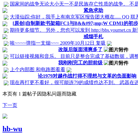
国家间的战争无论大小无一不是民族存亡性质的战争。 不是什
紧急求助
大漠仙踪:你好，我手上有南京军区报告团大概在..... QQ 
[原创]自制新款书架箱FC1与B&&#97;mp;W CDM1的
期待更多细节。 另外，您也可以发到 http://bbs.yournet.cn
戒烟手札
唉~~~~弹指一支烟~~~ 2009年10月12日 复吸
改版后版面清爽多了
可以链接视频和音乐。 目前只是整合完成了基础数据，调整期
我刚刚完工的胆前级
上个内部图 和电路图看看
论1979对越作战打得不理想与文革的负面影响
现在再打更不看好，很可能连79的成绩也达不到。 武器在
本页有 1 篇帖子因隐私问题而隐藏
下一页
hb-wu