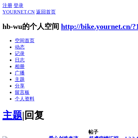
注册
登录
YOURNET.CN
返回首页
hb-wu的个人空间
http://bike.yournet.cn/?
空间首页
动态
记录
日志
相册
广播
主题
分享
留言板
个人资料
主题
|
回复
帖子