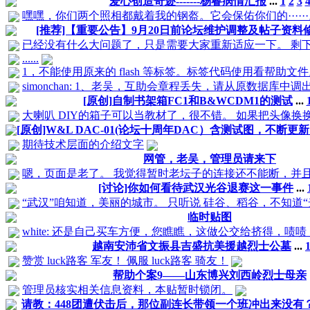
爱心创造奇迹-------杨睿病情汇报
...
1
2
3
嘿嘿，你们两个照相都戴着我的钢盔。它会保佑你们的·····
[推荐]【重要公告】9月20日前论坛维护调整及帖子资料
已经没有什么大问题了，只是需要大家重新适应一下。 剩下的
......
1，不能使用原来的 flash 等标签。标签代码使用看帮助文件。
simonchan: 1、老吴，互助会章程丢失，请从原数据库中
[原创]自制书架箱FC1和B&WCDM1的测试
...
大喇叭 DIY的箱子可以当教材了，很不错。 如果把头像换换就·
[原创]W&L DAC-01(论坛十周年DAC）含测试图，不断更新·
期待技术层面的介绍文字
网管，老吴，管理员请来下
嗯，页面是老了。 我觉得暂时老坛子的连接还不能断，并且
[讨论]你如何看待武汉光谷退赛这一事件
...
“武汉”咱知道，美丽的城市。 只听说 硅谷、稻谷，不知道“光
临时贴图
white: 还是自己买车方便，您瞧瞧，这做公交给挤得，啧啧，..
越南安沛省文振县吉盛抗美援越烈士公墓
...
赞赏 luck路客 军友！ 佩服 luck路客 骑友！
帮助个案9——山东博兴刘西岭烈士母亲
管理员核实相关信息资料，本贴暂时锁闭。
请教：448团遭伏击后，那位副连长带领一个班冲出来没有