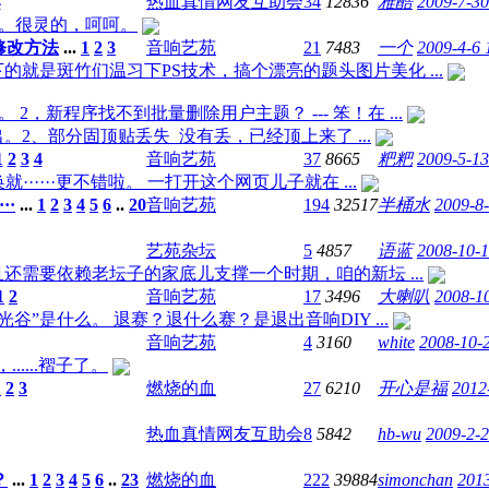
4
热血真情网友互助会
34
12836
雅酷
2009-7-30
·。很灵的，呵呵。
修改方法
...
1
2
3
音响艺苑
21
7483
一个
2009-4-6 
就是斑竹们温习下PS技术，搞个漂亮的题头图片美化 ...
 2，新程序找不到批量删除用户主题？ --- 笨！在 ...
调出。2、部分固顶贴丢失 没有丢，已经顶上来了 ...
1
2
3
4
音响艺苑
37
8665
粑粑
2009-5-13
·····更不错啦。 一打开这个网页儿子就在 ...
··
...
1
2
3
4
5
6
..
20
音响艺苑
194
32517
半桶水
2009-8-
艺苑杂坛
5
4857
语蓝
2008-10-1
还需要依赖老坛子的家底儿支撑一个时期，咱的新坛 ...
1
2
音响艺苑
17
3496
大喇叭
2008-1
谷”是什么。 退赛？退什么赛？是退出音响DIY ...
音响艺苑
4
3160
white
2008-10-
....褶子了。
1
2
3
燃烧的血
27
6210
开心是福
2012
热血真情网友互助会
8
5842
hb-wu
2009-2-2
？
...
1
2
3
4
5
6
..
23
燃烧的血
222
39884
simonchan
2013