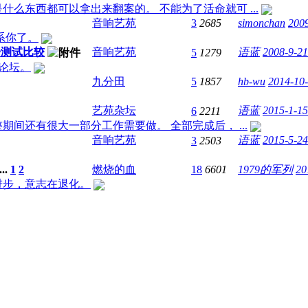
么东西都可以拿出来翻案的。 不能为了活命就可 ...
音响艺苑
3
2685
simonchan
2009
联系你了。
初步测试比较
音响艺苑
语蓝
2008-9-21
5
1279
 新论坛。
九分田
5
1857
hb-wu
2014-10-
艺苑杂坛
语蓝
2015-1-15
6
2211
间还有很大一部分工作需要做。 全部完成后， ...
音响艺苑
语蓝
2015-5-24
3
2503
...
1
2
燃烧的血
18
6601
1979的军列
20
进步，意志在退化。