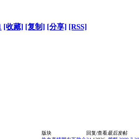
1
[收藏]
[复制]
[分享]
[RSS]
版块
回复/查看
最后发帖