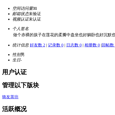
空间访问量
31
邮箱状态
未验证
视频认证
未认证
个人签名
做个赤裸的孩子在莲花的柔瓣中盘坐也好躺卧也好沉默
统计信息
好友数 2
|
记录数 0
|
日志数 0
|
相册数 0
|
回帖数 
性别
男
生日
-
用户认证
管理以下版块
骑友茶坊
活跃概况