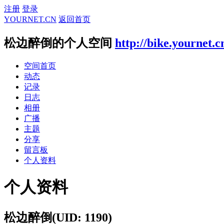
注册
登录
YOURNET.CN
返回首页
松边醉倒的个人空间
http://bike.yournet.c
空间首页
动态
记录
日志
相册
广播
主题
分享
留言板
个人资料
个人资料
松边醉倒
(UID: 1190)