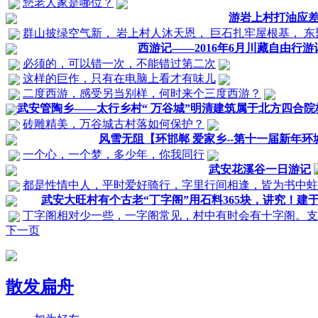
您老人家是哪位？
游岩上村打油应
群山披绿空气新， 岩上村人沐天恩， 巨石扎牢屋根基， 
西游记——2016年6月川藏自由行游
必须的，可以错一次，不能错过第二次
这样的巨作，只有在电脑上看才有味儿
二度西游，感受另当别样，何时来个三度西游？
武安管陶乡——太行乡村“ 万谷城”明清建筑属于北方四合院
砖雕精美，万谷城古村落如何保护？
风雪无阻【环邯郸 爱家乡--第十一届新年环城
一个心，一个梦，多少年，你我同行
武安花溪谷一日游记
都是性情中人，平时爱好骑行，字里行间相逢，皆为书中蛀
武安大旺村有个古老“丁字阁”用石料365块，讲究！建
丁字阁相对少一些，一字阁常见，村中有时会有十字阁。支
下一页
散发扁舟