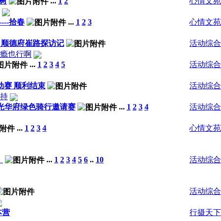
树
...
1
2
心情文苑
--拾春
...
1
2
3
心情文苑
。顺德府崔路探访记
活动综合
瘾也行啊
...
1
2
3
4
5
活动综合
动赛 顺利结束
活动综合
持
汉光华府绿色骑行邀请赛
...
1
2
3
4
活动综合
...
1
2
3
4
心情文苑
。
...
1
2
3
4
5
6
..
10
活动综合
活动综合
本营
行摄天下