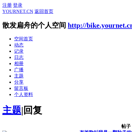
注册
登录
YOURNET.CN
返回首页
散发扁舟的个人空间
http://bike.yournet.c
空间首页
动态
记录
日志
相册
广播
主题
分享
留言板
个人资料
主题
|
回复
帖子