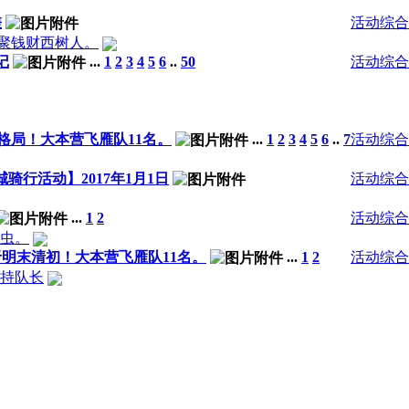
差
活动综合
东聚钱财西树人。
记
...
1
2
3
4
5
6
..
50
活动综合
格局！大本营飞雁队11名。
...
1
2
3
4
5
6
..
7
活动综合
骑行活动】2017年1月1日
活动综合
...
1
2
活动综合
虫。
于明末清初！大本营飞雁队11名。
...
1
2
活动综合
持队长