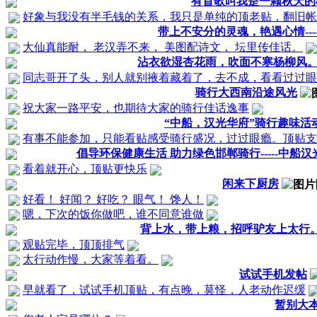
有首歌叫我是一颗秋天的
好象与我没有半毛钱的关系，我只是单纯的顶老贴，翻旧帐
带上不安分的灵魂，艳遇心情-----
大仙真能耐， 老汉弄不来， 美图配诗文， 坛里传佳话。
沾衣欲湿杏花雨，吹面不寒杨柳风
同志哥开了头，别人就别掖着藏着了，去不成，看看过过眼
骑行大西南沿途风光
祝大家一路平安，也期待大家的骑行佳话逸事
“中船，汉光华府”骑行趣味活
有事不能参加，只能看贴感受骑行盛况，过过眼瘾。顶贴支
倡导环保健康生活 助力绿色邯郸骑行-----中船
看着就开心，顶贴更快乐
闲来下厨房
好看！ 好闻？ 好吃？ 眼气！ 馋人！
嗯，下次的饭你做吧，谁不同意谁做
背上水，带上粮，招呼驴友上太行
观贴完毕，顶顶排气
太行动作慢，大家等着看。
试试手机发帖
早就看了，试试手机顶贴，有点晚，莫怪，人老动作迟缓
暂别大