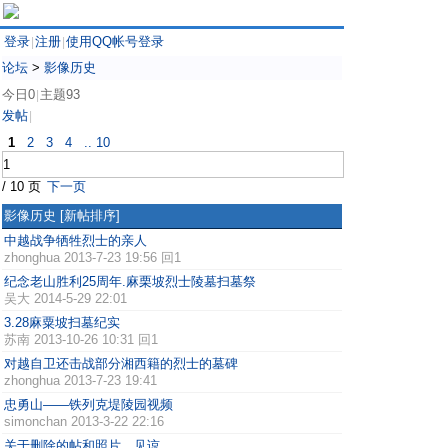
登录
注册
使用QQ帐号登录
|
|
论坛
>
影像历史
今日0
主题93
|
发帖
|
1
2
3
4
.. 10
/ 10 页
下一页
影像历史
[新帖排序]
中越战争牺牲烈士的亲人
zhonghua
2013-7-23 19:56 回1
纪念老山胜利25周年.麻栗坡烈士陵墓扫墓祭
吴大
2014-5-29 22:01
3.28麻粟坡扫墓纪实
苏南
2013-10-26 10:31 回1
对越自卫还击战部分湘西籍的烈士的墓碑
zhonghua
2013-7-23 19:41
忠勇山——铁列克堤陵园视频
simonchan
2013-3-22 22:16
关于删除的帖和照片，见谅